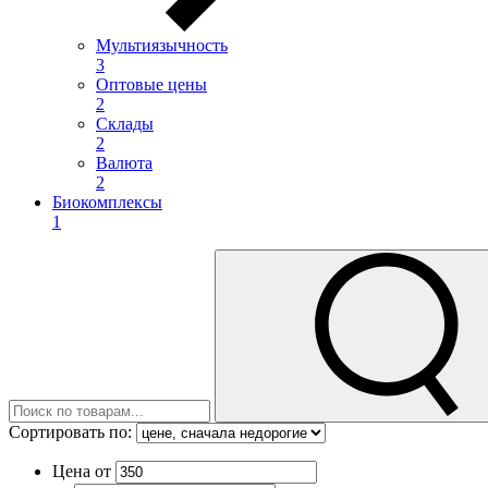
Мультиязычность
3
Оптовые цены
2
Склады
2
Валюта
2
Биокомплексы
1
Сортировать по:
Цена от